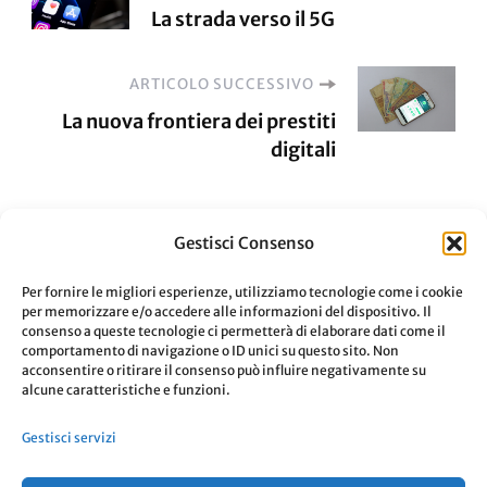
La strada verso il 5G
articoli
ARTICOLO SUCCESSIVO
La nuova frontiera dei prestiti
digitali
Gestisci Consenso
Per fornire le migliori esperienze, utilizziamo tecnologie come i cookie
per memorizzare e/o accedere alle informazioni del dispositivo. Il
LASCIA UN COMMENTO
consenso a queste tecnologie ci permetterà di elaborare dati come il
comportamento di navigazione o ID unici su questo sito. Non
acconsentire o ritirare il consenso può influire negativamente su
alcune caratteristiche e funzioni.
Devi essere
connesso
per inviare un
Gestisci servizi
commento.