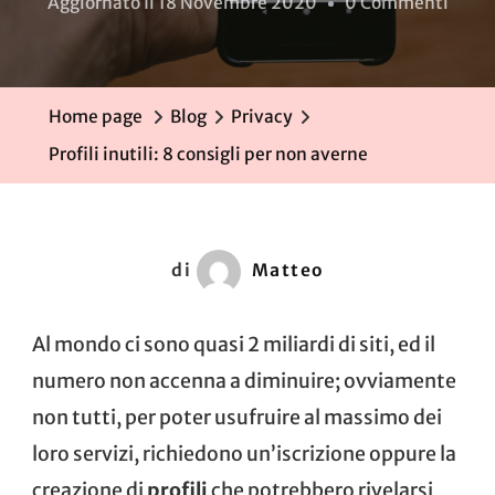
Su
Aggiornato Il
18 Novembre 2020
0 Commenti
Profil
Inutil
8
Home page
Blog
Privacy
Consi
Profili inutili: 8 consigli per non averne
Per
Non
Aver
di
Matteo
Al mondo ci sono quasi
2 miliardi di siti
, ed il
numero non accenna a diminuire; ovviamente
non tutti, per poter usufruire al massimo dei
loro servizi, richiedono un’iscrizione oppure la
creazione di
profili
che potrebbero rivelarsi