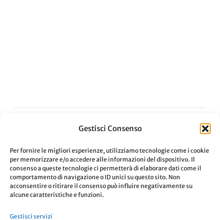
Gestisci Consenso
ARTICOLO PRECEDENTE
Per fornire le migliori esperienze, utilizziamo tecnologie come i cookie
per memorizzare e/o accedere alle informazioni del dispositivo. Il
Foto da smartphone, eccesso di
consenso a queste tecnologie ci permetterà di elaborare dati come il
realtà?
comportamento di navigazione o ID unici su questo sito. Non
acconsentire o ritirare il consenso può influire negativamente su
alcune caratteristiche e funzioni.
ARTICOLO SUCCESSIVO
Gestisci servizi