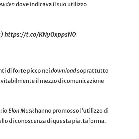
owden
dove indicava il suo utilizzo
w)
https://t.co/KNy0xppsN0
i di forte picco nei
download
soprattutto
evitabilmente il mezzo di comunicazione
ario
Elon Musk
hanno promosso l’utilizzo di
llo di conoscenza di questa piattaforma.