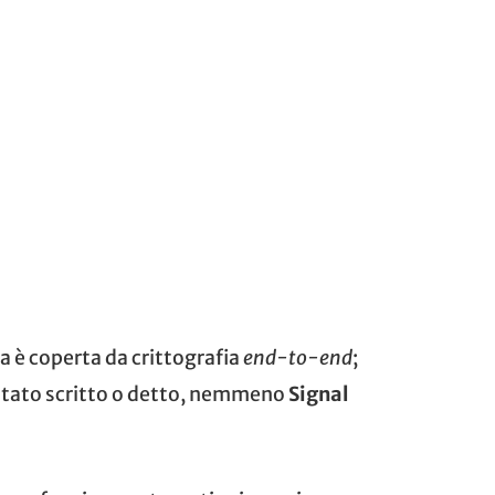
a è coperta da crittografia
end-to-end
;
è stato scritto o detto, nemmeno
Signal