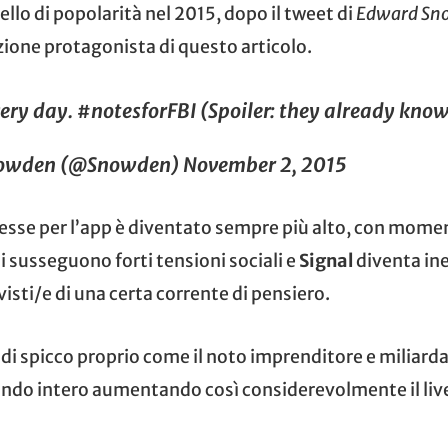
ello di popolarità nel 2015, dopo il tweet di
Edward Sn
zione protagonista di questo articolo.
very day.
#notesforFBI
(Spoiler: they already kno
owden (@Snowden)
November 2, 2015
sse per l’app è diventato sempre più alto, con moment
si susseguono forti tensioni sociali e
Signal
diventa in
visti/e di una certa corrente di pensiero.
di spicco proprio come il noto imprenditore e miliard
ndo intero aumentando così considerevolmente il live