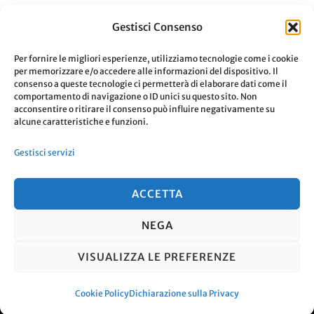
Al giorno d’oggi, avere una comodità
Gestisci Consenso
digitale significa anche perdere un pò
Per fornire le migliori esperienze, utilizziamo tecnologie come i cookie
della nostra privacy.
per memorizzare e/o accedere alle informazioni del dispositivo. Il
consenso a queste tecnologie ci permetterà di elaborare dati come il
comportamento di navigazione o ID unici su questo sito. Non
acconsentire o ritirare il consenso può influire negativamente su
Su
Aggiornato Il
3 Agosto 2020
0 Commenti
alcune caratteristiche e funzioni.
Privacy
Leggi
Gestisci servizi
E
Comodit
ACCETTA
Digitale
NEGA
© Copyright 2026
. Tutti i diritti
VISUALIZZA LE PREFERENZE
riservati.
Travel Nomad | Sviluppato da
Blossom Themes
. Powered by
WordPress
.
Cookie Policy
Dichiarazione sulla Privacy