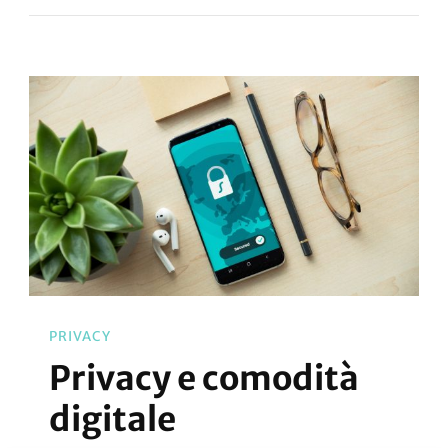
E
Bambini:
Un
Binomio
Da
Rivedere
PRIVACY
Privacy e comodità
digitale