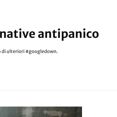
rnative antipanico
o di ulteriori #googledown.