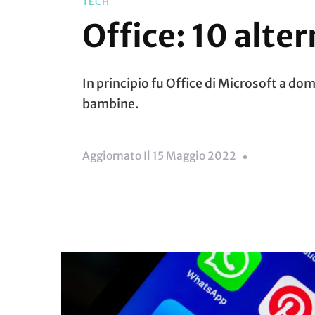
TECH
Office: 10 alte
In principio fu Office di Microsoft a do
bambine.
Aggiornato Il
15 Maggio 2022