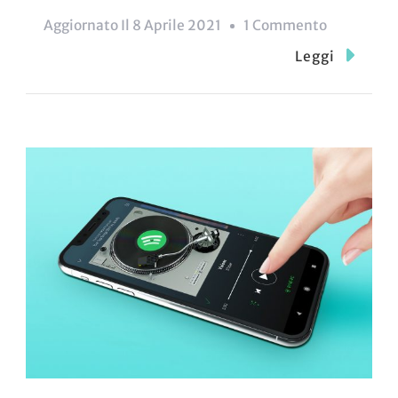
Su
Aggiornato Il
8 Aprile 2021
1 Commento
La
Leggi
Percezion
Della
Realtà