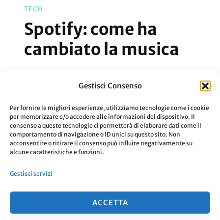
TECH
Spotify: come ha
cambiato la musica
Che lo vogliate o no, Spotify ha cambiato
Gestisci Consenso
la musica.
Per fornire le migliori esperienze, utilizziamo tecnologie come i cookie
per memorizzare e/o accedere alle informazioni del dispositivo. Il
consenso a queste tecnologie ci permetterà di elaborare dati come il
Aggiornato Il
8 Settembre 2020
comportamento di navigazione o ID unici su questo sito. Non
acconsentire o ritirare il consenso può influire negativamente su
Su
0 Commenti
Leggi
alcune caratteristiche e funzioni.
Spotify:
Gestisci servizi
Come
Ha
ACCETTA
Cambiato