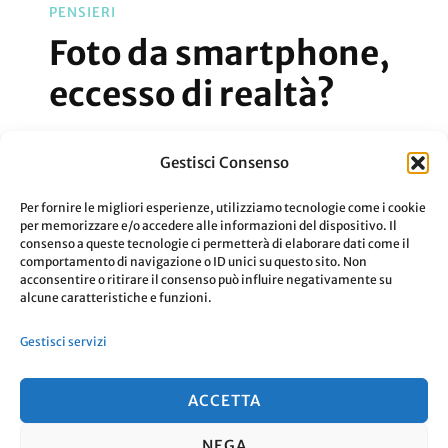
PENSIERI
Foto da smartphone,
eccesso di realtà?
Gli smartphone hanno portato un
Gestisci Consenso
eccesso di realtà nelle foto che troviamo
Per fornire le migliori esperienze, utilizziamo tecnologie come i cookie
ogni giorno sui social?
per memorizzare e/o accedere alle informazioni del dispositivo. Il
consenso a queste tecnologie ci permetterà di elaborare dati come il
comportamento di navigazione o ID unici su questo sito. Non
acconsentire o ritirare il consenso può influire negativamente su
Aggiornato Il
2 Settembre 2019
Leggi
alcune caratteristiche e funzioni.
Gestisci servizi
ACCETTA
NEGA