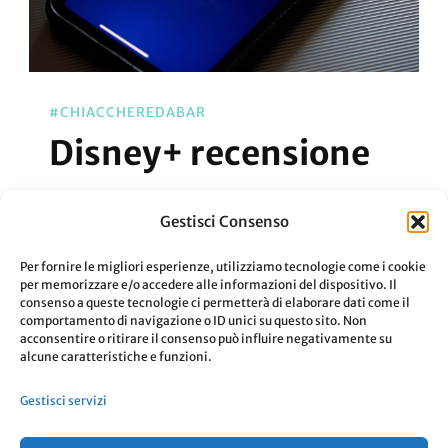
#CHIACCHEREDABAR
Disney+ recensione
Disney+ è l’ultima piattaforma di
Gestisci Consenso
streaming uscita in Italia e nel mondo. Ne
Per fornire le migliori esperienze, utilizziamo tecnologie come i cookie
vale veramente la pena abbonarsi?
per memorizzare e/o accedere alle informazioni del dispositivo. Il
consenso a queste tecnologie ci permetterà di elaborare dati come il
comportamento di navigazione o ID unici su questo sito. Non
acconsentire o ritirare il consenso può influire negativamente su
Aggiornato Il
24 Febbraio 2021
Leggi
alcune caratteristiche e funzioni.
Gestisci servizi