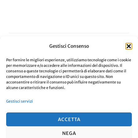
Gestisci Consenso
Navigazione
ARTICOLO PRECEDENTE
Per fornire le migliori esperienze, utilizziamo tecnologie come i cookie
per memorizzare e/o accedere alle informazioni del dispositivo. Il
Detox digitale
articoli
consenso a queste tecnologie ci permetterà di elaborare dati come il
comportamento di navigazione o ID unici su questo sito. Non
acconsentire o ritirare il consenso può influire negativamente su
ARTICOLO SUCCESSIVO
alcune caratteristiche e funzioni.
Combattere lo spreco
Gestisci servizi
alimentare con TooGoodToGo
ACCETTA
NEGA