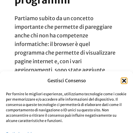
programmi
Partiamo subito da un concetto
importante che permette di pareggiare
anche chi non ha competenze
informatiche: il browser è quel
programma che permette di visualizzare
pagine internet e, con i vari
aggiornamenti, sono state aggiunte
nuove funzioni. Lo usiamo tutti i giorni
Gestisci Consenso
per avere qualsiasi tipo di informazione,
Per fornire le migliori esperienze, utilizziamo tecnologie come i cookie
dalla più importante fino a quella per …
per memorizzare e/o accedere alle informazioni del dispositivo. Il
consenso a queste tecnologie ci permetterà di elaborare dati come il
comportamento di navigazione o ID unici su questo sito. Non
acconsentire o ritirare il consenso può influire negativamente su
Aggiornato Il
8 Gennaio 2022
Leggi
alcune caratteristiche e funzioni.