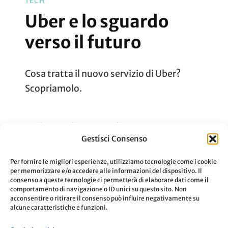
TECH
Uber e lo sguardo
verso il futuro
Cosa tratta il nuovo servizio di Uber?
Scopriamolo.
Aggiornato Il
24 Settembre 2019
Gestisci Consenso
Su
0 Commenti
Leggi
Uber
Per fornire le migliori esperienze, utilizziamo tecnologie come i cookie
per memorizzare e/o accedere alle informazioni del dispositivo. Il
E
consenso a queste tecnologie ci permetterà di elaborare dati come il
comportamento di navigazione o ID unici su questo sito. Non
Lo
acconsentire o ritirare il consenso può influire negativamente su
alcune caratteristiche e funzioni.
Sguardo
Paginazione
Pagina
Pagina
Pagina
1
2
3
Verso