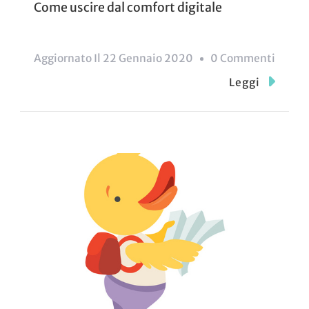
Come uscire dal comfort digitale
Su
Aggiornato Il
22 Gennaio 2020
0 Commenti
Comfo
Leggi
Digita
5
Consig
Per
Uscirn