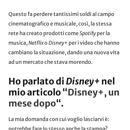
Questo fa perdere tantissimi soldi al campo
cinematografico e musicale, così, la stessa
rete ha creato prodotti come
Spotify
per la
musica,
Netflix
o
Disney+
per i video che hanno
cambiano la situazione, dando una nuova vita
ad un mercato che stava morendo.
Ho parlato di
Disney+
nel
mio articolo “
Disney+, un
mese dopo
“.
La mia domanda con cui voglio lasciarvi è:
potrebbe fare lo stesso anche la stampa?