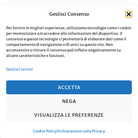
Gestisci Consenso
Navigazione
ARTICOLO PRECEDENTE
Per fornire le migliori esperienze, utilizziamo tecnologie come i cookie
per memorizzare e/o accedere alle informazioni del dispositivo. Il
Capitale digitale
articoli
consenso a queste tecnologie ci permetterà di elaborare dati come il
comportamento di navigazione o ID unici su questo sito. Non
acconsentire o ritirare il consenso può influire negativamente su
ARTICOLO SUCCESSIVO
alcune caratteristiche e funzioni.
Impronta digitale: possiamo
Gestisci servizi
ridurla con questi 9 passi
ACCETTA
NEGA
© Copyright 2026
. Tutti i diritti
VISUALIZZA LE PREFERENZE
riservati.
Travel Nomad | Sviluppato da
Blossom Themes
. Powered by
WordPress
.
Cookie Policy
Dichiarazione sulla Privacy