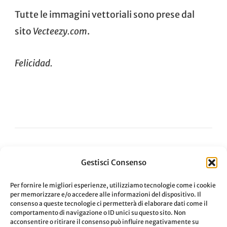
Tutte le immagini vettoriali sono prese dal
sito
Vecteezy.com
.
Felicidad.
Navigazione
Gestisci Consenso
ARTICOLO PRECEDENTE
Signal Private Messenger, come
Per fornire le migliori esperienze, utilizziamo tecnologie come i cookie
articoli
per memorizzare e/o accedere alle informazioni del dispositivo. Il
funziona?
consenso a queste tecnologie ci permetterà di elaborare dati come il
comportamento di navigazione o ID unici su questo sito. Non
acconsentire o ritirare il consenso può influire negativamente su