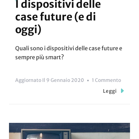
I dispositivi delle
case future (e di
oggi)
Quali sono i dispositivi delle case future e
sempre più smart?
Su
Aggiornato Il
9 Gennaio 2020
1 Commento
I
Leggi
Disposit
Delle
Case
Future