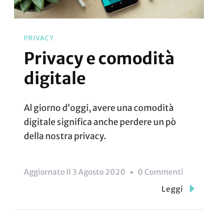
PRIVACY
Privacy e comodità
digitale
Al giorno d’oggi, avere una comodità
digitale significa anche perdere un pò
della nostra privacy.
Su
Aggiornato Il
3 Agosto 2020
0 Commenti
Privacy
Leggi
E