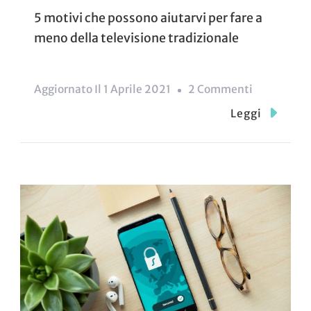
5 motivi che possono aiutarvi per fare a
meno della televisione tradizionale
Su
Aggiornato Il
1 Aprile 2021
2 Commenti
5
Leggi
Motivi
Per
Fare
A
Meno
Della
Television
Tradiziona