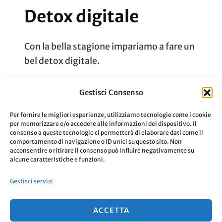
Detox digitale
Con la bella stagione impariamo a fare un
bel detox digitale.
Gestisci Consenso
Aggiornato Il
22 Agosto 2019
Leggi
Per fornire le migliori esperienze, utilizziamo tecnologie come i cookie
per memorizzare e/o accedere alle informazioni del dispositivo. Il
consenso a queste tecnologie ci permetterà di elaborare dati come il
comportamento di navigazione o ID unici su questo sito. Non
acconsentire o ritirare il consenso può influire negativamente su
alcune caratteristiche e funzioni.
Paginazione
Pagina
Pagina
…
Pagina
1
2
6
Gestisci servizi
degli
ACCETTA