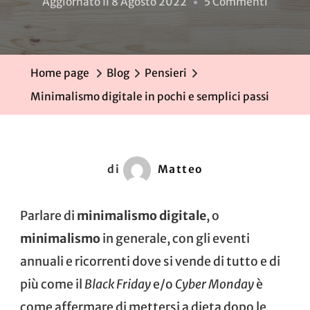
Su
Aggiornato Il
8 Agosto 2022
5 Commenti
Minima
Digitale
In
Home page
Blog
Pensieri
Pochi
Minimalismo digitale in pochi e semplici passi
E
Semplic
Passi
di
Matteo
Parlare di
minimalismo digitale
, o
minimalismo
in generale, con gli eventi
annuali e ricorrenti dove si vende di tutto e di
più come il
Black Friday
e/o
Cyber Monday
è
come affermare di mettersi a dieta dopo le